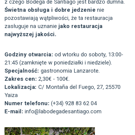
z czego Bodega de Santiago jest bardzo dumna.
Świetna obsługa i dobre jedzenie
nie
pozostawiają wątpliwości, że ta restauracja
zasługuje na uznanie
jako restauracja
najwyższej jakości.
Godziny otwarcia:
od wtorku do soboty, 13:00-
21:45 (zamknięte w poniedziałki i niedziele).
Specjalność:
gastronomia Lanzarote.
Zakres cen:
2,30€ - 100€.
Lokalizacja:
C/ Montaña del Fuego, 27, 25570
Yaiza
Numer telefonu:
(+34) 928 83 62 04
E-mail:
info@labodegadesantiago.com