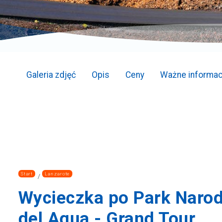
Galeria zdjęć
Opis
Ceny
Ważne informac
Start
Lanzarote
Wycieczka po Park Naro
del Agua - Grand Tour