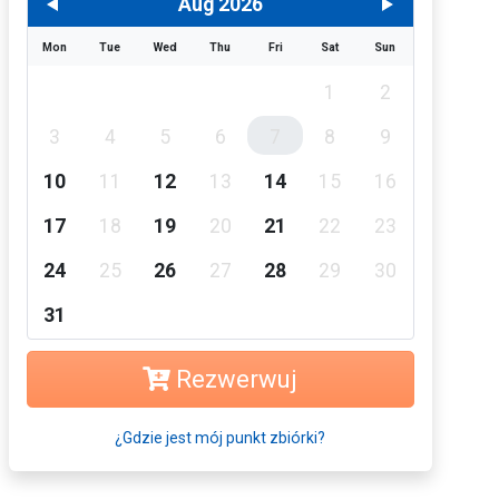
Aug 2026
Mon
Tue
Wed
Thu
Fri
Sat
Sun
1
2
3
4
5
6
7
8
9
10
11
12
13
14
15
16
17
18
19
20
21
22
23
24
25
26
27
28
29
30
31
Rezwerwuj
¿Gdzie jest mój punkt zbiórki?