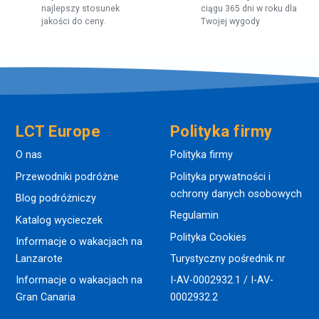
najlepszy stosunek
ciągu 365 dni w roku dla
jakości do ceny.
Twojej wygody
LCT Europe
Polityka firmy
O nas
Polityka firmy
Przewodniki podróżne
Polityka prywatności i
ochrony danych osobowych
Blog podróżniczy
Regulamin
Katalog wycieczek
Polityka Cookies
Informacje o wakacjach na
Lanzarote
Turystyczny pośrednik nr
Informacje o wakacjach na
I-AV-0002932.1 / I-AV-
Gran Canaria
0002932.2