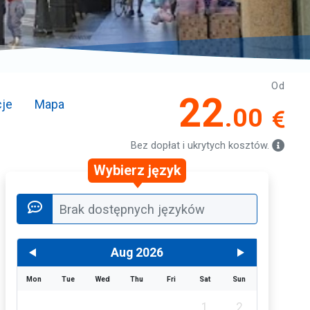
Od
22
je
Mapa
.00
Bez dopłat i ukrytych kosztów.
Wybierz język
Brak dostępnych języków
Aug 2026
Mon
Tue
Wed
Thu
Fri
Sat
Sun
1
2