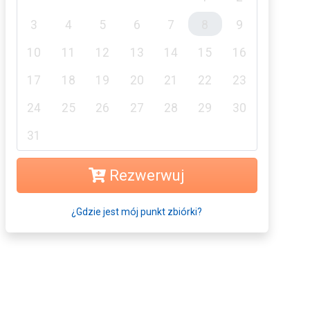
3
4
5
6
7
8
9
10
11
12
13
14
15
16
17
18
19
20
21
22
23
24
25
26
27
28
29
30
31
Rezwerwuj
¿Gdzie jest mój punkt zbiórki?