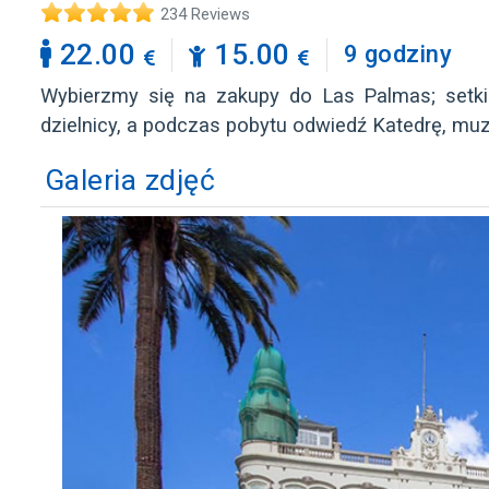
234 Reviews
22.00
15.00
9 godziny
Wybierzmy się na zakupy do Las Palmas; setki 
dzielnicy, a podczas pobytu odwiedź Katedrę, mu
Galeria zdjęć